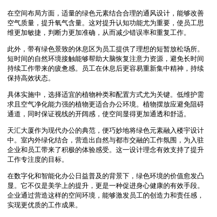
在空间布局方面，适量的绿色元素结合合理的通风设计，能够改善
空气质量，提升氧气含量。这对提升认知功能尤为重要，使员工思
维更加敏捷，判断力更加准确，从而减少错误率和重复工作。
此外，带有绿色景致的休息区为员工提供了理想的短暂放松场所。
短时间的自然环境接触能够帮助大脑恢复注意力资源，避免长时间
持续工作带来的疲惫感。员工在休息后更容易重新集中精神，持续
保持高效状态。
具体实施中，选择适宜的植物种类和配置方式尤为关键。低维护需
求且空气净化能力强的植物更适合办公环境。植物摆放应避免阻碍
通道，同时保证视线的开阔感，使空间显得更加通透和舒适。
天汇大厦作为现代办公的典范，便巧妙地将绿色元素融入楼宇设计
中。室内外绿化结合，营造出自然与都市交融的工作氛围，为入驻
企业和员工带来了积极的体验感受。这一设计理念有效支持了提升
工作专注度的目标。
在数字化和智能化办公日益普及的背景下，绿色环境的价值愈发凸
显。它不仅是美学上的提升，更是一种促进身心健康的有效手段。
企业通过营造这样的空间环境，能够激发员工的创造力和责任感，
实现更优质的工作成果。