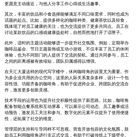
更愿意主动接近，与他人分享工作心得或生活趣事。
其次，丰富的饮品和小食选择能够满足不同口味需求，同时也成为
话题的起点。比如，提供多样化的咖啡种类、健康茶饮以及轻食，
既体现了对员工健康的关注，也为交流提供了更多共同点。员工在
讨论某款饮品的口感或健康益处时，自然而然地打开了话匣子。
此外，适时的主题活动能够进一步提升社交氛围。例如，定期举办
咖啡品鉴会、节日主题装饰或互动小游戏，不仅丰富了员工的休闲
体验，也为不同部门的人提供了交流的契机。通过共同参与，员工
之间的距离感被有效缩短，团队归属感得以增强。
在天汇大厦这样的现代写字楼中，休闲咖啡角的设置尤为重要。作
为多企业共用的办公空间，这里的人际关系复杂多样，设计一个包
容性强、功能齐备的咖啡角，有助于促进跨企业、跨团队的交流合
作，激发更多创新灵感。
技术手段的运用也为提升社交积极性提供了新思路。比如，咖啡角
配备智能点餐系统和互动屏幕，可以展示公司动态、员工趣事或活
动预告，激发员工关注和参与。数字化的元素不仅提升了使用便捷
性，还拓展了社交的维度。
管理层的支持和引导同样不可忽视。营造开放包容的文化氛围，鼓
励员工利用咖啡角进行非正式交流，有助于打破传统上下级壁垒。